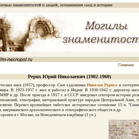
Рерих Юрий Николаевич (1902-1960)
еских наук (1957), профессор. Сын художника
Николая Рериха
и эзотери
ира. В 1923-1957 г. жил и работал в Индии. В 1930-1942 г. директор инст
, МНР и др. После приезда в 1957 г. в СССР заведовал сектором истории р
тношений, этнографии, материальной культуре народов Центральной Азии, т
елигии. Перевел крупнейшее тибетское историческое сочинение 15 в. "Синий
, американского археологического и этнографического обществ и др.
ронен в г. Москве, на Новодевичьем кладбище (3 уч.).