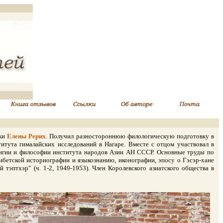
чки
Елены Рерих
. Получил разностороннюю филологическую подготовку в
итута гималайских исследований в Нагаре. Вместе с отцом участвовал в
елигии и философии института народов Азии АН СССР. Основные труды по
ибетской историографии и языкознанию, иконографии, эпосу о Гэсэр-хане
 тэптхэр" (ч. 1-2, 1949-1953). Член Королевского азиатского общества в