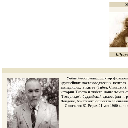
Учёный-востоковед, доктор филологич
крупнейших востоковедческих центрах м
экспедициях в Китае (Тибет, Синьцзян)
истории Тибета и тибето-монгольских о
"Гэсэриаде", буддийской философии и р
Лондоне, Азиатского общества в Бенгалии
Скончался Ю. Рерих 21 мая 1960 г., похо