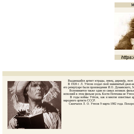
Выдающийся артист эстрады, певец, дирижёр, поэт. 
В 1928 г. Л. Утесов создал свой знаменитый джаз-ан
его репертуаре были произведения И.О. Дунаевского, М
Вспоминается также один из самых великих фильмо
исполняй в этом фильме роль Кости Потехина не Утесов
В годы войны Утёсов, как и многие известные артис
народного артиста СССР.
Скончался Л. О. Утесов 9 марта 1982 года. Похорон