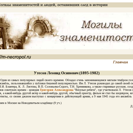
Утесов Леонид Осипович (1895-1982)
Один из самых популярных людей своего времени. Обладал очень запоминающимся мягким тембром голо
самбль, пользовавшийся у публики бешеной популярностью. Им Л. Утесов руководил до самой своей сме
.И. Блантера, К. Л. Листова, В.П. Соловьева-Седого, Т.Н. Хренникова, а также старинные русские, солда
в советских времен - комедия
Григория Александрова
"Веселые ребята", где участвовали Л. Утесов 
, а какой-нибудь другой актер и какой-нибудь другой, обычный оркестр, фильм не стал бы шедевром, кот
ты, со своим джазом выступал с концертами в действующей армии, а 9 мая 1945 года его ансамбль 
ен в Москве на Новодевичьем кладбище (9 уч.)