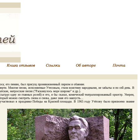
са; его пению, был присущ проникновенный лиризм и обаяние.
рти. Многие песни, исполняемые Утесовым, стали воистину народными, не забыты и по сей день. В
тские, матросские песни ("Раскинулось море широко" и др.).
(сыграл одну из главных ролей) и его, я бы сказал, комический театрализированный оркестр. Уверен,
орый можно смотреть снова и снова, даже зная его наизусть...
участвовал в празднике Победы на Красной площади. В 1965 году Утёсову было присвоено звание
Д.