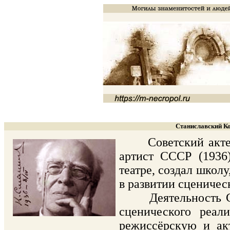
Станиславский Ко
Советский актер, р
артист СССР (1936
театре, создал школ
в развитии сценическ
Деятельность С., 
сценического реал
режиссёрскую и ак