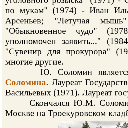
по мукам" (1974) - Иван Иль
Арсеньев; "Летучая мышь
"Обыкновенное чудо" (197
уполномочен заявить..." (19
"Сувенир для прокурора" (1
многие другие.
Ю. Соломин является с
Соломина
. Лауреат Государс
Васильевых (1971). Лауреат го
Скончался Ю.М. Соломин 11
Москве на Троекуровском кладб