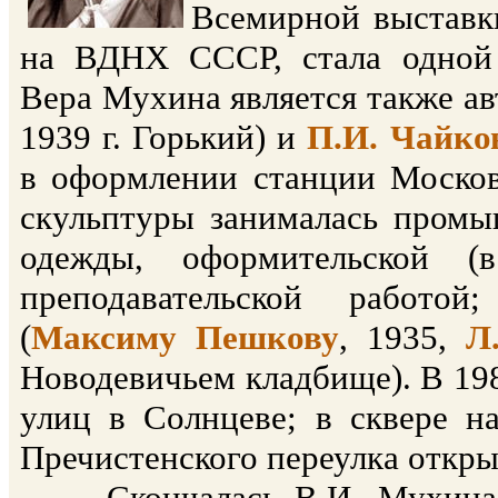
Всемирной выставк
на ВДНХ СССР, стала одной 
Вера Мухина является также ав
1939 г. Горький) и
П.И. Чайко
в оформлении станции Москов
скульптуры занималась промы
одежды, оформительской (в
преподавательской работой
(
Максиму Пешкову
, 1935,
Л
Новодевичьем кладбище). В 198
улиц в Солнцеве; в сквере н
Пречистенского переулка откр
Скончалась В.И. Мухина в 