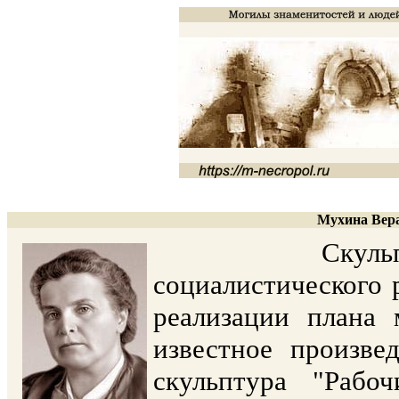
Мухина Вера
Скульптор. О
социалистического 
реализации плана 
известное произве
скульптура "Рабо