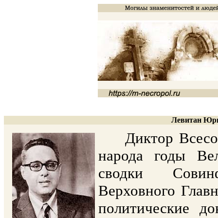
Левитан Юри
Диктор Всесоюз
народа годы Ве
сводки Совин
Верховного Глав
политические д