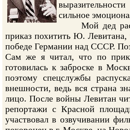
выразительност
сильное эмоциона
Мой дед расска
приказ похитить Ю. Левитана, 
победе Германии над СССР. Поэ
Сам же я читал, что по прик
готовилась к заброске в Моск
поэтому спецслужбы распуск
внешности, ведь вся страна зна
лицо. После войны Левитан чит
репортажи с Красной площади
участвовал в озвучивании филь
похоронен в г. Москве, на Ново