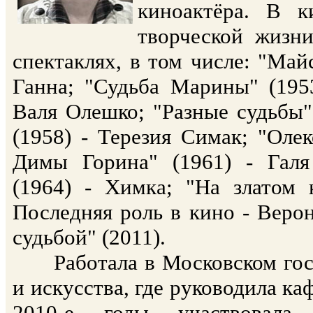
киноактёра. В к
творческой жизн
спектаклях, в том числе: "Май
Ганна; "Судьба Марины" (1953
Валя Олешко; "Разные судьбы"
(1958) - Терезия Симак; "Оле
Димы Горина" (1961) - Галя
(1964) - Химка; "На златом к
Последняя роль в кино - Вер
судьбой" (2011).
Работала в Московском госу
и искусства, где руководила ка
2010-е годы участвовал