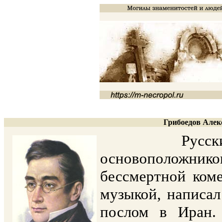
Грибоедов Алекс
Русский дра
основоположни
бессмертной коме
музыкой, написал
послом в Иран.