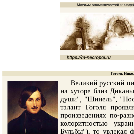
Гоголь Никол
Великий русский писа
на хуторе близ Диканьк
души", "Шинель", "Нос
талант Гоголя проявл
произведениях по-разн
колоритностью украи
Бульбы"), то увлекая 