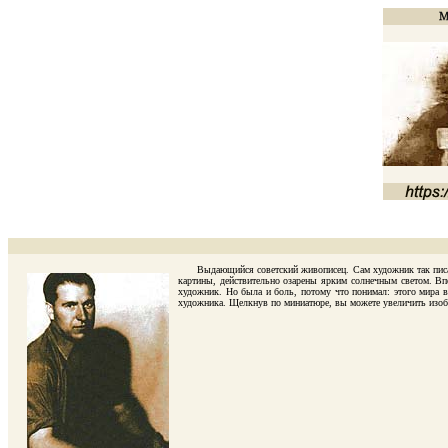
Выдающийся советский живописец. Сам художник так писал о 
картины, действительно озарены ярким солнечным светом. Впе
художник. Но была и боль, потому что понимал: этого мира в
художника. Щелкнув по миниатюре, вы можете увеличить изобра