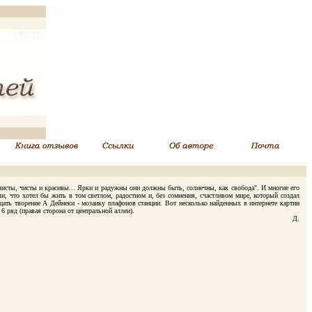
сты, чисты и красивы... Ярки и радужны они должны быть, солнечны, как свобода". И многие его
, что хотел бы жить в том светлом, радостном и, без сомнения, счастливом мире, который создал
цать творение А Дейнеки - мозаику плафонов станции. Вот несколько найденных в интернете картин
 ряд (правая сторона от центральной аллеи).
Д.