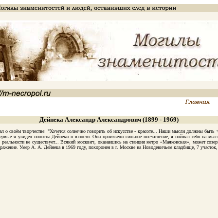
Дейнека Александр Александрович (1899 - 1969)
своём творчестве: "Хочется солнечно говорить об искусстве - красоте... Наши мысли должны быть чи
рвые я увидел полотна Дейнеки в юности. Они произвели сильное впечатление, я поймал себя на мысли
 реальности не существует... Всякий москвич, оказавшись на станции метро «Маяковская», может созер
жение. Умер А. А. Дейнека в 1969 году, похоронен в г. Москве на Новодевичьем кладбище, 7 участок, 6