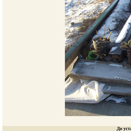
До ус