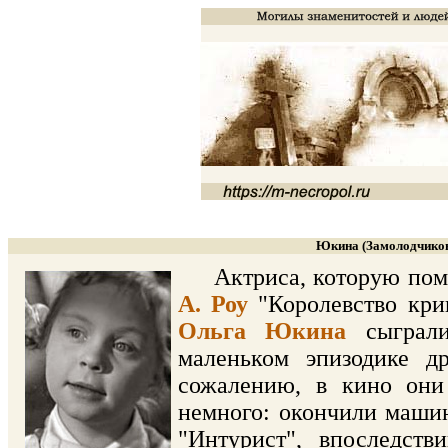
Юкина (Замолодчикова
Актриса, которую помня
А. Роу
"Королевство крив
Ольга Юкина
сыграли
маленьком эпизодике д
сожалению, в кино они
немного: окончили машин
"Интурист", впоследст