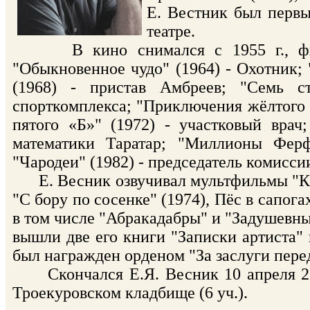
Е. Вестник был перв
театре.
В кино снимался с 1955 г., фильм
"Обыкновенное чудо" (1964) - Охотник; 
(1968) - пристав Амбреев; "Семь с
спорткомплекса; "Приключения жёлтого ч
пятого «Б»" (1972) - участковый врач
математики Таратар; "Миллионы Ферф
"Чародеи" (1982) - председатель комиссии
Е. Весник озвучивал мультфильмы "Капр
"С бору по сосенке" (1974), Пёс в сапога
в том числе "Абракадабры" и "Задушевны
вышли две его книги "Записки артиста"
был награжден орденом "За заслуги пере
Скончался Е.Я. Весник 10 апреля 200
Троекуровском кладбище (6 уч.).