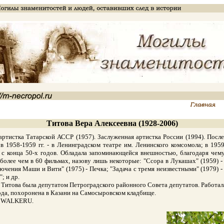
Титова Вера Алексеевна (1928-2006)
истка Татарской АССР (1957). Заслуженная артистка России (1994). После 
в 1958-1959 гг. - в Ленинградском театре им. Ленинского комсомола; в 1959
 с конца 50-х годов. Обладала запоминающейся внешностью, благодаря чем
 более чем в 60 фильмах, назову лишь некоторые: "Ссора в Лукашах" (1959) 
лючения Маши и Вити" (1975) - Печка; "Задача с тремя неизвестными" (1979) 
; и др.
 Титова была депутатом Петроградского районного Совета депутатов. Работал
да, похоронена в Казани на Самосыровском кладбище.
 - WALKERU.