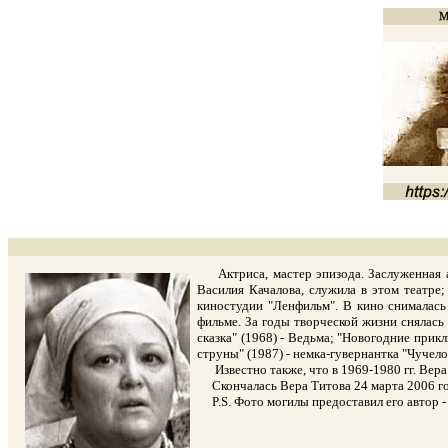
Актриса, мастер эпизода. Заслуженная арт
Василия Качалова, служила в этом театре; 
киностудии "Ленфильм". В кино снималась
фильме. За годы творческой жизни снялась
сказка" (1968) - Ведьма; "Новогодние прик
струны" (1987) - немка-гувернантка "Чучело"
Известно также, что в 1969-1980 гг. Вера
Скончалась Вера Титова 24 марта 2006 го
P.S. Фото могилы предоставил его автор