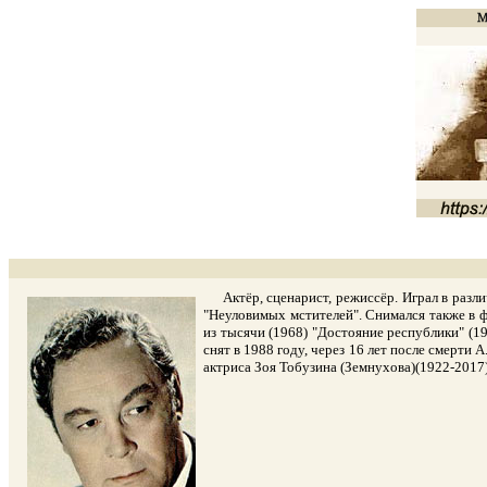
Актёр, сценарист, режиссёр. Играл в различ
"Неуловимых мстителей". Снимался также в фи
из тысячи (1968) "Достояние республики" (1
снят в 1988 году, через 16 лет после смерти
актриса Зоя Тобузина (Земнухова)(1922-2017