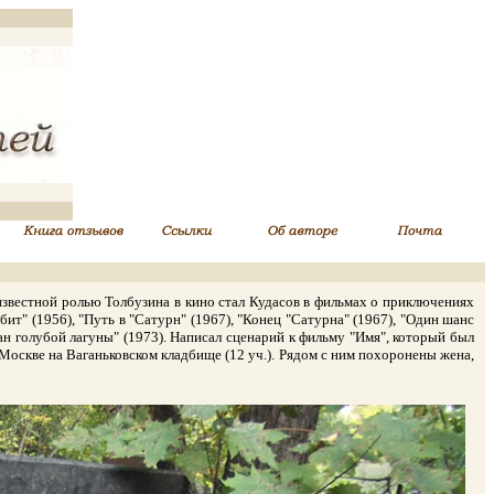
 известной ролью Толбузина в кино стал Кудасов в фильмах о приключениях
бит" (1956), "Путь в "Сатурн" (1967), "Конец "Сатурна" (1967), "Один шанс
ан голубой лагуны" (1973). Написал сценарий к фильму "Имя", который был
в Москве на Ваганьковском кладбище (12 уч.). Рядом с ним похоронены жена,