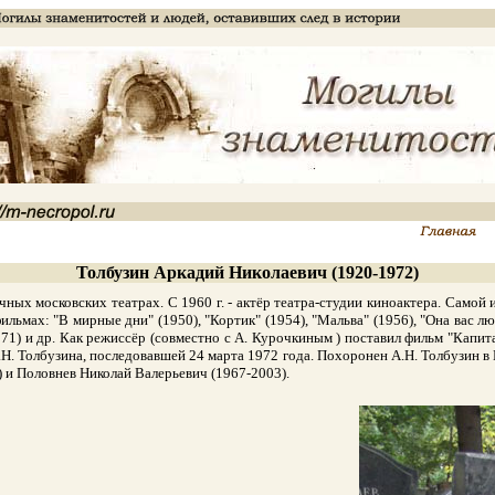
Толбузин Аркадий Николаевич (1920-1972)
ных московских театрах. С 1960 г. - актёр театра-студии киноактера. Самой
льмах: "В мирные дни" (1950), "Кортик" (1954), "Мальва" (1956), "Она вас лю
971) и др. Как режиссёр (совместно с А. Курочкиным ) поставил фильм "Капит
 А.Н. Толбузина, последовавшей 24 марта 1972 года. Похоронен А.Н. Толбузин 
) и Половнев Николай Валерьевич (1967-2003).