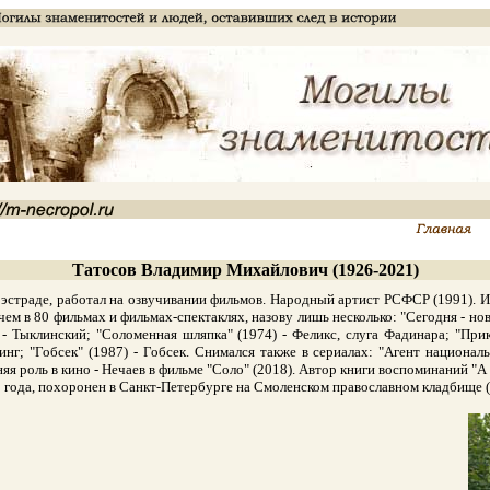
Татосов Владимир Михайлович (1926-2021)
 эстраде, работал на озвучивании фильмов. Народный артист РСФСР (1991). И
чем в 80 фильмах и фильмах-спектаклях, назову лишь несколько: "Сегодня - но
 - Тыклинский; "Соломенная шляпка" (1974) - Феликс, слуга Фадинара; "Пр
нг; "Гобсек" (1987) - Гобсек. Снимался также в сериалах: "Агент националь
яя роль в кино - Нечаев в фильме "Соло" (2018). Автор книги воспоминаний "А 
года, похоронен в Санкт-Петербурге на Смоленском православном кладбище (