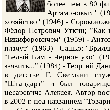
более чем в 80 фи
Артамоновых" (19
хозяйство" (1946) - Сороконожк
Фёдор Петрович Уткин; "Как 
Никифоровичем" (1959) - Антон
плачут" (1963) - Сашко; "Брилл
"Белый Бим - Чёрное ухо" (1
заявить..." (1984) - Георгий Д
в детстве Г. Светлани слу
"Штандарт" и был товарище
цесаревича Алексея. Автор во
в 2002 г. под названием "Товар
Скончался Г.Д. Светлани 20 м