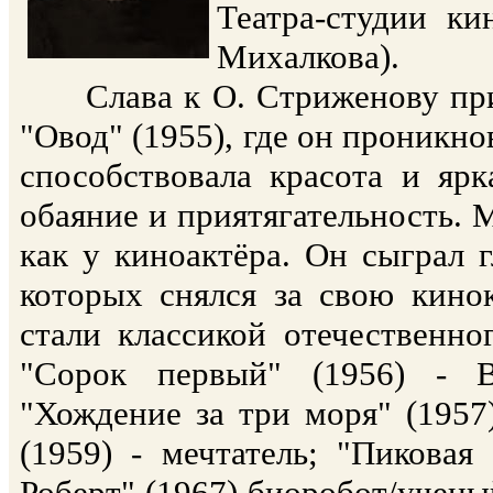
Театра-студии ки
Михалкова).
Слава к О. Стриженову приш
"Овод" (1955), где он проникн
способствовала красота и ярк
обаяние и приятягательность. 
как у киноактёра. Он сыграл 
которых снялся за свою кино
стали классикой отечественн
"Сорок первый" (1956) - В
"Хождение за три моря" (1957
(1959) - мечтатель; "Пиковая
Роберт" (1967) биоробот/ученый