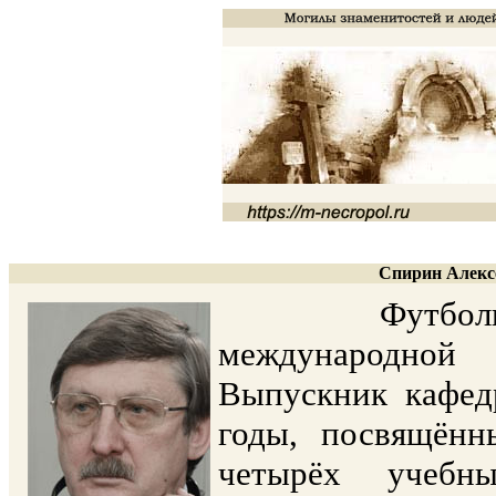
Спирин Алексе
Футбольный 
международно
Выпускник кафед
годы, посвящённ
четырёх учебн