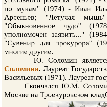
по мукам" (1974) - Иван Иль
Арсеньев; "Летучая мышь
"Обыкновенное чудо" (197
уполномочен заявить..." (19
"Сувенир для прокурора" (1
многие другие.
Ю. Соломин является с
Соломина
. Лауреат Государс
Васильевых (1971). Лауреат го
Скончался Ю.М. Соломин 11
Москве на Троекуровском кладб