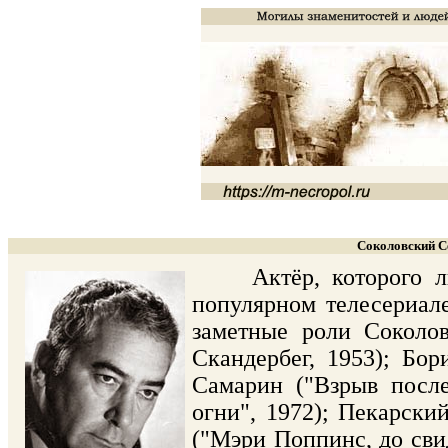
Соколовский Сё
Актёр, которого люб
популярном телесериале
заметные роли Соколо
Скандербег, 1953); Бор
Самарин ("Взрыв после
огни", 1972); Пекарски
("Мэри Поппинс, до сви