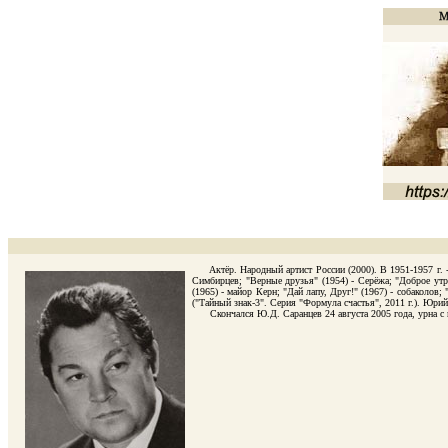
Актёр. Народный артист России (2000). В 1951-1957 г. - а
Симбирцев; "Верные друзья" (1954) - Серёжа; "Доброе утр
(1965) - майор Керн; "Дай лапу, Друг!" (1967) - собаколов
("Тайный знак-3". Серия "Формула счастья", 2011 г.). Юри
Скончался Ю.Д. Саранцев 24 августа 2005 года, урна с пр