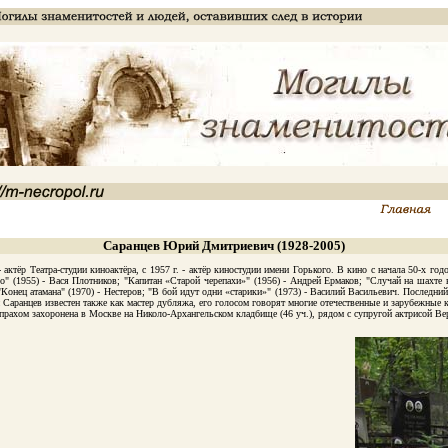
Саранцев Юрий Дмитриевич (1928-2005)
ктёр Театра-студии киноактёра, с 1957 г. - актёр киностудии имени Горького. В кино с начала 50-х го
о" (1955) - Вася Плотников; "Капитан «Старой черепахи»" (1956) - Андрей Ермаков; "Случай на шахте 
; "Конец атамана" (1970) - Нестеров; "В бой идут одни «старики»" (1973) - Василий Васильевич. Послед
й Саранцев известен также как мастер дубляжа, его голосом говорят многие отечественные и зарубежные
ахом захоронена в Москве на Николо-Архангельском кладбище (46 уч.), рядом с супругой актрисой Веро