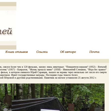
дов, снялся более чем в 120 фильмах, назову лишь некоторые: "Покорители вершин" (1952) - Виталий
восемь" (1957) - Капралов; "Жизнь прошла мимо" (1958) - Иннокентий Степанов; "Игра без правил"
ний фильм, в котором снимался Юрий Саранцев, вышел на экраны через несколько лет после его смерти
 киногерои. Имеет государственные награды. Последние годы тяжело болел.
й Петровой и другими родственниками. Памятник на могиле установлен 25 августа 2012 г.