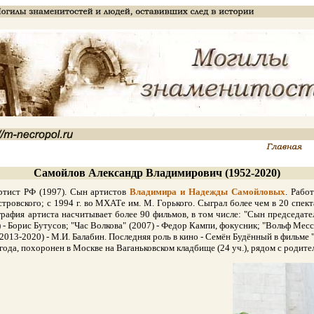
Самойлов Александр Владимирович (1952-2020)
ист РФ (1997). Сын артистов
Владимира и Надежды Самойловых
. Рабо
тровского; с 1994 г. во МХАТе им. М. Горького. Сыграл более чем в 20 спект
графия артиста насчитывает более 90 фильмов, в том числе: "Сын председател
) - Борис Бутусов; "Час Волкова" (2007) - Федор Кампи, фокусник; "Вольф Месс
2013-2020) - М.И. Балабин. Последняя роль в кино - Семён Будённый в фильме "
да, похоронен в Москве на Ваганьковском кладбище (24 уч.), рядом с родите