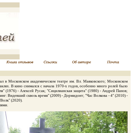
тал в Московском академическом театре им. Вл. Маяковского; Московском
аклях. В кино снимался с начала 1970-х годов, особенно много ролей было
я" (1976) - Алексей Русак; "Сицилианская защита" (1980) - Андрей Панов;
инг: Видевший сквозь время" (2009) - Дормидонт; "Час Волкова - 4" (2010) -
Волк" (2020).
лями.