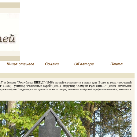
ый" в фильме "Республика ШКИД" (1966), по ней его помнят и в наши дни. Всего за годы творческой
" (1980) - учитель; "Рожденные бурей" (1981) - поручик; "Кому на Руси жить..." (1989) - начальник
 и режиссёром Владимирского драматического театра, позже от актёрской профессии отошёл, занимался