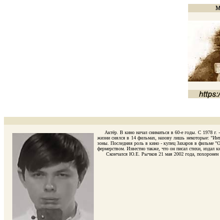
Актёр. В кино начал сниматься в 60-е годы. С 1978 г. -
жизни снялся в 14 фильмах, назову лишь некоторые: "Инте
зоны. Последняя роль в кино - купец Захаров в фильме "От
фермерством. Известно также, что он писал стихи, издал 
Скончался Ю.Е. Рычков 21 мая 2002 года, похоронен на