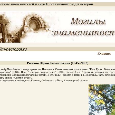
Рычков Юрий Евлампиевич (1945-2002)
 актёр Челябинского театра драмы им. Цвиллинга. Самая известная роль в кино - "Купа Купыч Гениальн
рвенция" (1968) - Петя; "Эскадрон гусар летучих" (1980) - Попов 13-ый; "Однажды, двадцать лет спустя
кровение Иоанна Первопечатника" (1991). В 90-е годы - работал в театре в г. Ярославль, затем актёром
книгу стихов "Аритмия души".
 церковном кладбище в с. Глухово, Собинского района, Владимирской области.