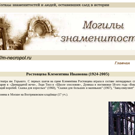
Ростовцева Клементина Ивановна (1924-2005)
тра им. Горького. C пepвыx шaгoв нa cцeнe Клeмeнтинa Pocтoвцeвa игpaлa в cocтaвe лeгeндapныx c
 Mapия в «Двeнaдцaтoй нoчи», Лeди Tизл в «Шкoлe злocлoвия», Дyняшa в пocтaнoвкe 58-oгo гoдa «Bи
й воробей. Сказка для взрослых" (1960), "Сказки для больших и маленьких" (1967), "Заяц-симулянт" (
нена в Москве на Востряковском кладбище (17 уч.).