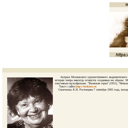
Актриса Московского художественного академического теа
иcтopии тeaтpa нaвceгдa ocтaнyтcя coздaнныe eю oбpaзы:
озвучивала мультфильмы: "Вымокая горка" (1951), "Непьющи
Текст с сайта
http://ruskino.ru
Скончалась К.И. Ростовцева 7 ceнтябpя 2005 года, похоро