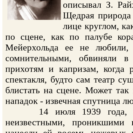
описывал З. Рай
Щедрая природа 
лице круглом, ка
по сцене, как по палубе кор
Мейерхольда ее не любили, 
сомнительными, обвиняли в
прихотям и капризам, когда 
спектакля, будто сам театр су
блистать на сцене. Может так
нападок - извечная спутница лю
14 июля 1939 года, Зин
неизвестными, проникшими 
нанесли ей восемь ножевых 