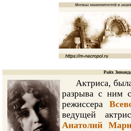
Райх Зинаида
Актриса, была
разрыва с ним с
режиссера
Всев
ведущей актри
Анатолий Мари