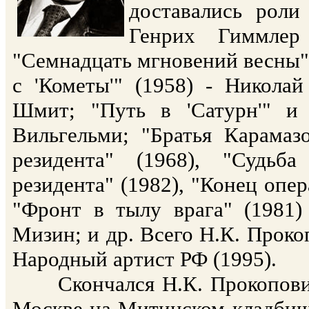
доставались роли
Генрих Гиммле
"Семнадцать мгновений весны"
с 'Кометы'" (1958) - Николай
Шмит; "Путь в 'Сатурн'" и 
Вильгельми; "Братья Карамаз
резидента" (1968), "Судьба
резидента" (1982), "Конец опер
"Фронт в тылу врага" (1981)
Мизин; и др. Всего Н.К. Проко
Народный артист РФ (1995).
Скончался Н.К. Прокопович 
Москве на Митинском кладбище