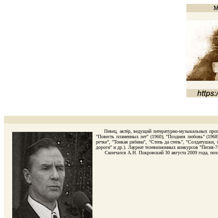
Певец, актёр, ведущий литературно-музыкальных програм
"Повесть пламенных лет" (1960); "Поздняя любовь" (1968)
речке", "Тонкая рябина", "Степь да степь", "Солдатушки, 
дороги" и др.). Лауреат телевизионных конкурсов "Песня-7
Скончался А.Н. Покровский 30 августа 2009 года, похор