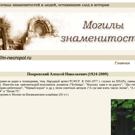
Покровский Алексей Николаевич (1924-2009)
м на радио и телевидении, чтец. Народный артист РСФСР. В 1945-1977 г. служил во МХАТе, снималс
. Известен как замечательный исполнитель романсов ("Бубенцы", "Выхожу один я на дорогу", "Две гита
браво-ребятушки", "Чёрный ворон" и др.); песен советских авторов ("А где мне взять такую песню", "А 
4" и "Песня-75".
онен в Москве на Ваганьковском кладбище (26 уч.)