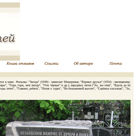
я в кино. Фильмы: "Звезда" (1949) - замполит Мещеряков; "Верные друзья" (1954) - милиционер;
ры", "Гори, гори, моя звезда", "Очи чёрные" и др.); народных песен ("Ах, вы сени", "Вдоль да по
годы летят", "Главное, ребята", "Песня о гудке", "На безымянной высоте", "Серёжка ольховая", "Эх,