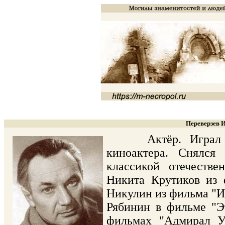
Переверзев И
Актёр. Играл в те
киноактера. Снялся
классикой отечестве
Никита Крутиков из 
Никулин из фильма "Ив
Рябинин в фильме "Э
фильмах "Адмирал У