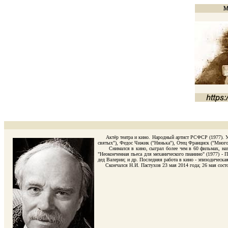
Актёр театра и кино. Народный артист РСФСР (1977). Уча
святых"), Федос Чижик ("Нянька"), Отец Франциск ("Много 
Снимался в кино, сыграл более чем в 60 фильмах, назову
"Неоконченная пьеса для механического пианино" (1977) - П
дед Валерии; и др. Последняя работа в кино - эпизодическа
Скончался Н.И. Пастухов 23 мая 2014 года; 26 мая состоя