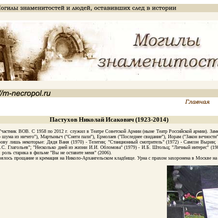
Пастухов Николай Исакович (1923-2014)
стник ВОВ. С 1958 по 2012 г. служил в Театре Советской Армии (ныне Театр Российской армии). Заме
шума из ничего"), Мартыныч ("Снеги пали"), Ермолаев ("Последнее свидание"), Иорам ("Закон вечности")
 лишь некоторые: Дядя Ваня (1970) - Телегин; "Станционный смотритель" (1972) - Самсон Вырин; "Св
.С. Глагольев"; "Несколько дней из жизни И.И. Обломова" (1979) - И.Б. Штольц; "Личный интерес" (1986
я роль старика в фильме "Вы не оставите меня" (2006).
лось прощание и кремация на Николо-Архангельском кладбище. Урна с прахом захоронена в Москве на 