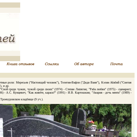
тные роли: Мересьев ("Настоящий человек"), Телегин-Вафля ("Дядя Ваня"), Кэлин Абабий ("Святая
, и др.
ой среди чужих, чужой среди своих" (1974) - Степан Липягин; "Раба любви" (1975) - сценарист;
) - А.С. Кунцевич; "Как живёте, караси?" (1991) - И.В. Картошкин; "Авария - дочь мента" (1989) -
Троекуровском кладбище (9 уч.).