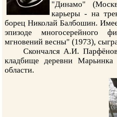
"Динамо" (Москв
карьеры - на тре
борец Николай Балбошин. Имее
эпизоде многосерейного ф
мгновений весны" (1973), сыгра
Скончался А.И. Парфёнов 2
кладбище деревни Марьинка 
области.