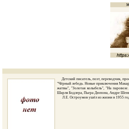
Детский писатель, поэт, переводчик, проф
"Чёрный лебедь. Новые приключения Макара
жатвы", "Золотая колыбель", "На паровозе
Шарля Бодлера, Пьера Дюпона, Андре Шенье
Л.Е. Остроумов ушёл из жизни в 1955 год