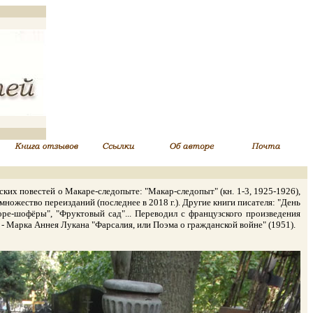
ких повестей о Макаре-следопыте: "Макар-следопыт" (кн. 1-3, 1925-1926),
жество переизданий (последнее в 2018 г.). Другие книги писателя: "День
"Горе-шофёры", "Фруктовый сад"... Переводил с французского произведения
- Марка Аннея Лукана "Фарсалия, или Поэма о гражданской войне" (1951).