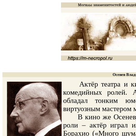
Осенев Влад
Актёр театра и кино
комедийных ролей. А
обладал тонким юм
виртуозным мастером 
В кино же Осеневу д
роли – актёр играл и
Борахио («Много шума 