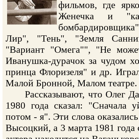
фильмов, где ярк
Женечка и "ка
бомбардировщика"
Лир", "Тень", "Земля Санни
"Вариант "Омега"", "Не може
Иванушка-дурачок за чудом хо
принца Флоризеля" и др. Играл
Малой Бронной, Малом театре. П
Рассказывают, что Олег Даль
1980 года сказал: "Сначала 
потом - я". Эти слова оказалис
Высоцкий, а 3 марта 1981 года 
актера находится на Ваганьковс