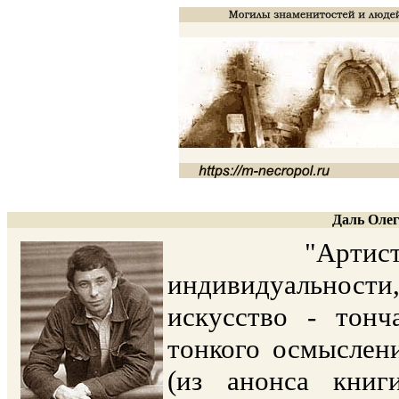
Даль Олег
"Артист теат
индивидуальности
искусство - тон
тонкого осмыслени
(из анонса книг