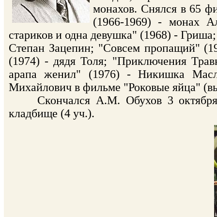
монахов. Cнялся в 65 ф
(1966-1969) - монах А
стариков и одна девушка" (1968) - Гриша;
Степан Зацепин; "Совсем пропащий" (19
(1974) - дядя Толя; "Приключения Травк
арапа женил" (1976) - Никишка Масл
Михайлович в фильме "Роковые яйца" (выш
Скончался А.М. Обухов 3 октября 1
кладбище (4 уч.).