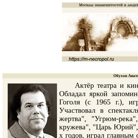
Обухов Анато
Актёр театра и кино,
Обладал яркой запоми
Гоголя (с 1965 г.), и
Участвовал в спектак
жертва", "Угрюм-река
кружева", "Царь Юрий", 
х годов, играл главным