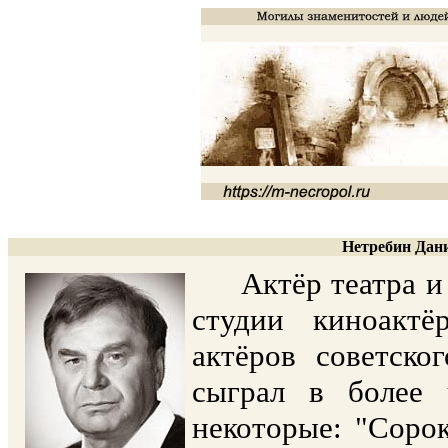
Нетребин Дани
Актёр театра и ки
студии киноакт
актёров советско
сыграл в более
некоторые: "Соро