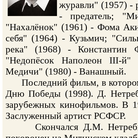
журавли" (1957) -
- предатель; "М
"Нахалёнок" (1961) - Фома А
себя" (1964) - Кузьмич; "Сил
река" (1968) - Константин 
"Недопёсок Наполеон III-й
Медичи" (1980) - Ванашный.
Последний фильм, в котором 
Дню Победы (1998). Д. Нетре
зарубежных кинофильмов. В 19
Заслуженный артист РСФСР.
Скончался Д.М. Нетребин 
похоронен на Митинском кладб