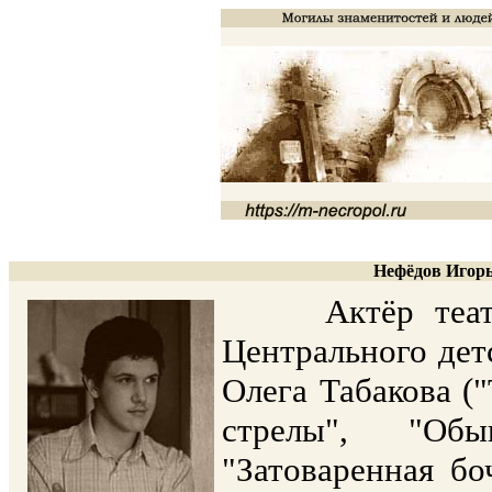
Нефёдов Игорь
Актёр театра 
Центрального детс
Олега Табакова ("
стрелы", "Обы
"Затоваренная бо