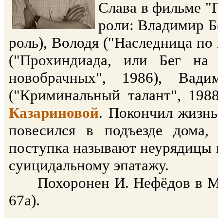
Слава в фильме "П
роли: Владимир Бе
роль), Володя ("Наследница по 
("Прохиндиада, или Бег на 
новобрачных", 1986), Вади
("Криминальный талант", 19
Казариновой
. Покончил жизнь
повесился в подъезде дома,
поступка называют неурядицы в 
суицидальному эпатажу.
Похоронен И. Нефёдов в Мос
67а).