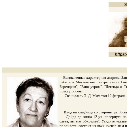
Великолепная характерная актриса. Запо
работе в Московском театре имени Гог
Берендеев", "Рано утром", "Легенда о 
преступников.
Скончалась Э. Д. Мильтон 12 февраля 1
Вход на кладбище со стороны ул. Госпита
Дойдя до конца 12 уч. повернуть налев
слева, вы его обходите). Увидите указа
подойдете, состоит из двух кусков, вам 