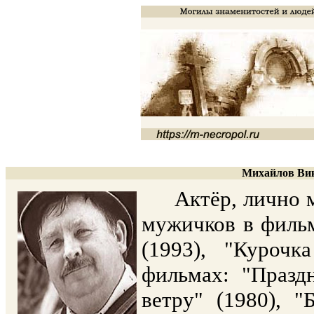
Михайлов Вик
Актёр, лично м
мужичков в фильм
(1993), "Курочк
фильмах: "Празд
ветру" (1980), "