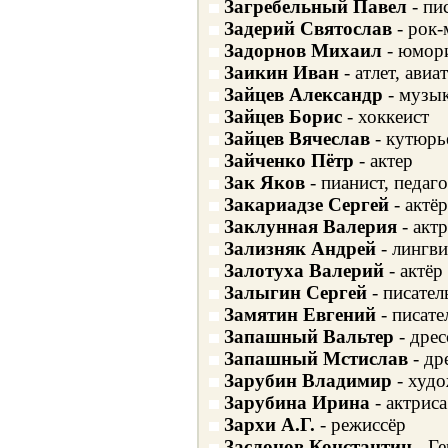
Загребельный Павел
- пи
Задерий Святослав
- рок-
Задорнов Михаил
- юмори
Заикин Иван
- атлет, авиа
Зайцев Александр
- музык
Зайцев Борис
- хоккеист
Зайцев Вячеслав
- кутюрь
Зайченко Пётр
- актер
Зак Яков
- пианист, педаго
Закариадзе Сергей
- актёр
Заклунная Валерия
- актр
Зализняк Андрей
- лингви
Залотуха Валерий
- актёр
Залыгин Сергей
- писател
Замятин Евгений
- писате
Запашный Вальтер
- дре
Запашный Мстислав
- др
Зарубин Владимир
- худо
Зарубина Ирина
- актриса
Зархи А.Г.
- режиссёр
Заслонов Константин
- Г