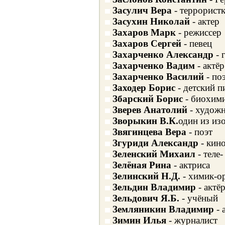
Засулич Вера
- террористк
Засухин Николай
- актер
Захаров Марк
- режиссер
Захаров Сергей
- певец
Захарченко Александр
- 
Захарченко Вадим
- актёр
Захарченко Василий
- поэ
Заходер Борис
- детский п
Збарский Борис
- биохим
Зверев Анатолий
- худож
Зворыкин В.К.
один из из
Звягинцева Вера
- поэт
Згуриди Александр
- кин
Зеленский Михаил
- теле
Зелёная Рина
- актриса
Зелинский Н.Д.
- химик-о
Зельдин Владимир
- актё
Зельдович Я.Б.
- учёный
Земляникин Владимир
- 
Зимин Илья
- журналист