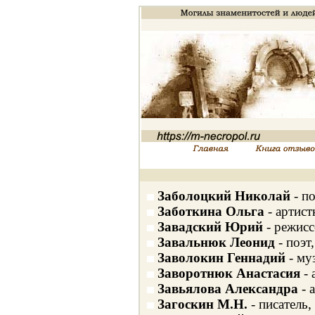
Заболоцкий Николай
- п
Заботкина Ольга
- артист
Завадский Юрий
- режисс
Завальнюк Леонид
- поэт
Заволокин Геннадий
- му
Заворотнюк Анастасия
- 
Завьялова Александра
- 
Загоскин М.Н.
- писатель,