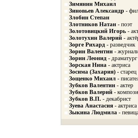
Зимянин Михаил
Зиновьев Александр
- фи
Злобин Степан
Злотников Натан
- поэт
Золотовицкий Игорь
- ак
Золотухин Валерий
- актё
Зорге Рихард
- разведчик
Зорин Валентин
- журнал
Зорин Леонид
- драматург
Зорская Нина
- актриса
Зосима (Захария)
- старец
Зощенко Михаил
- писате
Зубков Валентин
- актер
Зубков Валерий
- компози
Зубков В.П.
- декабрист
Зуева Анастасия
- актриса
Зыкина Людмила
- певиц