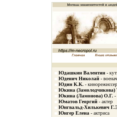
Юдашкин Валентин
- ку
Юденич Николай
- воена
Юдин К.К.
- кинорежиссе
Юкина (Замолодчикова) Т
Юкина (Ламонова) О.Г.
-
Юматов Георгий
- актер
Юнгвальд-Хилькевич Г.Э
Юнгер Елена
- актриса