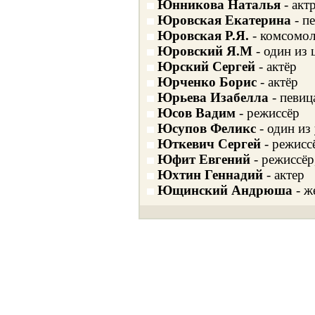
Юнникова Наталья
- акт
Юровская Екатерина
- п
Юровская Р.Я.
- комсомол
Юровский Я.М
- один из 
Юрский Сергей
- актёр
Юрченко Борис
- актёр
Юрьева Изабелла
- певиц
Юсов Вадим
- режиссёр
Юсупов Феликс
- один из
Юткевич Сергей
- режисс
Юфит Евгений
- режиссёр
Юхтин Геннадий
- актер
Ющинский Андрюша
- ж