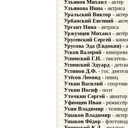
Ульянов Михаил
- актер
Ульянова Инна
- актриса
Уральский Виктор
- актер
Урбанский Евгений
- акте
Ургант Нина
- актриса
Уржумцев Михаил
- актёр
Урусевский Сергей
- кино
Урусова Эда (Евдокия)
- 
Усков Валерий
- кинорежи
Успенский Г.И.
- писатель-
Успенский Эдуард
- детск
Устинов Д.Ф.
- гос. деятел
Утёсов Леонид
- певец
Уткин Василий
- спортив
Уткин Иосиф
- поэт
Уточкин Сергей
- авиатор
Уфимцев Иван
- режиссёр
Ухин Владимир
- телевед
Ушаков Владимир
- актер
Ушаков Фёдор
- флотовод
Ушинский К.Д.
- педагог