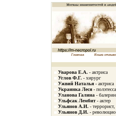
Уварова Е.А.
- актриса
Углов Ф.Г.
- хирург
Ужвий Наталья
- актриса
Украинка Леся
- полэтесс
Уланова Галина
- балерин
Ульфсак Лембит
- актер
Ульянов А.И.
- террорист,
Ульянов Д.И.
- революцио