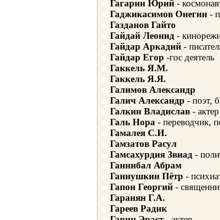
Гагарин Юрий
- космонав
Гаджикасимов Онегин
- п
Газданов Гайто
Гайдай Леонид
- кинореж
Гайдар Аркадий
- писател
Гайдар Егор
-гос деятель
Гаккель Я.М.
Гаккель Я.Я.
Галимов Александр
Галич Александр
- поэт, 
Галкин Владислав
- актер
Галь Нора
- переводчик, п
Гамалея С.И.
Гамзатов Расул
Гамсахурдия Звиад
- поли
Ганнибал Абрам
Ганнушкин Пётр
- психиа
Гапон Георгий
- священни
Гаранян Г.А.
Гареев Радик
Гарин Эраст
- актер