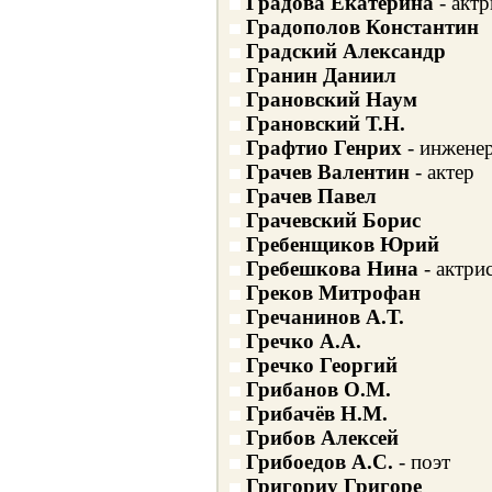
Градова Екатерина
- актр
Градополов Константин
Градский Александр
Гранин Даниил
Грановский Наум
Грановский Т.Н.
Графтио Генрих
- инженер
Грачев Валентин
- актер
Грачев Павел
Грачевский Борис
Гребенщиков Юрий
Гребешкова Нина
- актри
Греков Митрофан
Гречанинов А.Т.
Гречко А.А.
Гречко Георгий
Грибанов О.М.
Грибачёв Н.М.
Грибов Алексей
Грибоедов А.С.
- поэт
Григориу Григоре