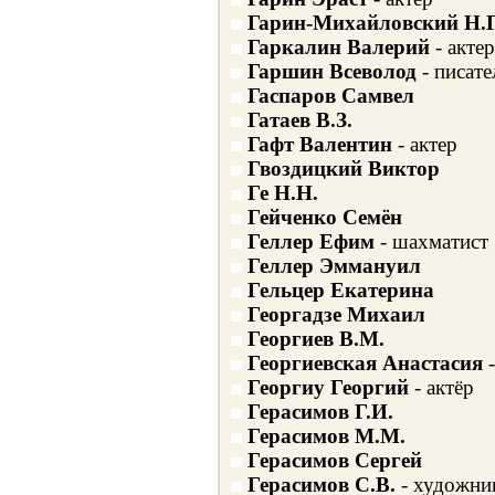
Гарин-Михайловский Н.Г
Гаркалин Валерий
- актер
Гаршин Всеволод
- писате
Гаспаров Самвел
Гатаев В.З.
Гафт Валентин
- актер
Гвоздицкий Виктор
Ге Н.Н.
Гейченко Семён
Геллер Ефим
- шахматист
Геллер Эммануил
Гельцер Екатерина
Георгадзе Михаил
Георгиев В.М.
Георгиевская Анастасия
-
Георгиу Георгий
- актёр
Герасимов Г.И.
Герасимов М.М.
Герасимов Сергей
Герасимов С.В.
- художни