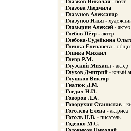
Глазков Николай
- поэт
Глазова Людмила
Глазунов Александр
Глазунов Илья
- художни
Глазырин Алексей
- актер
Глебов Пётр
- актер
Глебова-Судейкина Ольг
Глинка Елизавета
- общес
Глинка Михаил
Глиэр Р.М.
Глузский Михаил
- актер
Глухов Дмитрий
- юный а
Глушков Виктор
Гнатюк Д.М.
Гнедич Н.И.
Говоров Л.А.
Говорухин Станислав
- к
Гоголева Елена
- актриса
Гоголь Н.В.
- писатель
Годенко М.С.
Годовиков Николай