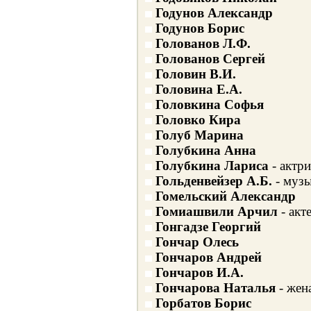
Годунов Александр
Годунов Борис
Голованов Л.Ф.
Голованов Сергей
Головин В.И.
Головина Е.А.
Головкина Софья
Головко Кира
Голуб Марина
Голубкина Анна
Голубкина Лариса
- актри
Гольденвейзер А.Б.
- музы
Гомельский Александр
Гомиашвили Арчил
- акт
Гонгадзе Георгий
Гончар Олесь
Гончаров Андрей
Гончаров И.А.
Гончарова Наталья
- жен
Горбатов Борис