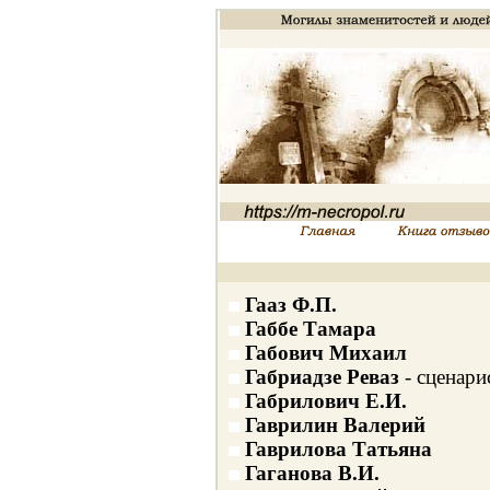
Гааз Ф.П.
Габбе Тамара
Габович Михаил
Габриадзе Реваз
- сценари
Габрилович Е.И.
Гаврилин Валерий
Гаврилова Татьяна
Гаганова В.И.