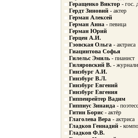
Геращенко Виктор
- гос. 
Гердт Зиновий
- актер
Герман Алексей
Герман Анна
- певица
Герман Юрий
Герцен А.И.
Гзовская Ольга
- актриса
Гиацинтова Софья
Гилельс Эмиль
- пианист
Гиляровский В.
- журнали
Гинзбург А.И.
Гинзбург В.Л.
Гинзбург Евгений
Гинзбург Евгения
Гиппенрейтер Вадим
Гиппиус Зинаида
- поэтес
Гитин Борис
- актёр
Глаголева Вера
- актриса
Гладков Геннадий
- комп
Гладков Ф.В.