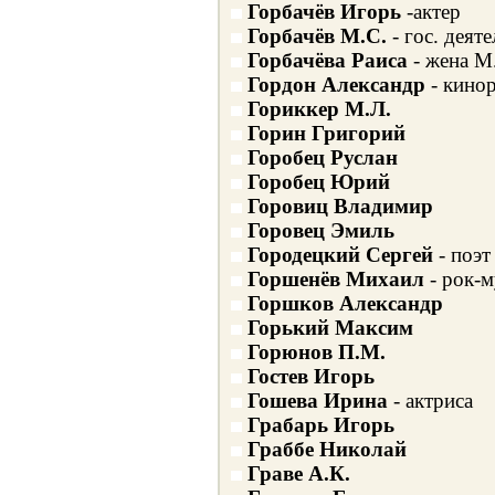
Горбачёв Игорь
-актер
Горбачёв М.С.
- гос. деяте
Горбачёва Раиса
- жена М
Гордон Александр
- кино
Гориккер М.Л.
Горин Григорий
Горобец Руслан
Горобец Юрий
Горовиц Владимир
Горовец Эмиль
Городецкий Сергей
- поэт
Горшенёв Михаил
- рок-м
Горшков Александр
Горький Максим
Горюнов П.М.
Гостев Игорь
Гошева Ирина
- актриса
Грабарь Игорь
Граббе Николай
Граве А.К.