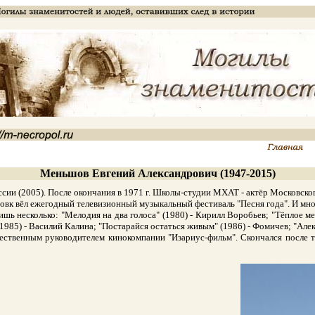
Меньшов Евгений Александрович (1947-2015)
и (2005). После окончания в 1971 г. Школы-студии МХАТ - актёр Московского
й Вовк вёл ежегодный телевизионный музыкальный фестиваль "Песня года". И м
ь несколько: "Мелодия на два голоса" (1980) - Кирилл Воробьев; "Тёплое мес
(1985) - Василий Калина; "Постарайся остаться живым" (1986) - Фомичев; "Алек
енным руководителем кинокомпании "Изариус-фильм". Скончался после тяж