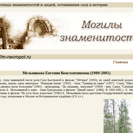
Мельникова Евгения Константиновна (1909-2001)
 стала знаменитой после роли Гали Быстровой в фильме "Лётчики" (1935), но самой известной ролью
ьмах, назову лишь некоторые: "Изящная жизнь" (1932) - Лиза; "Граница на замке" (1937) - Стася; "Шко
 деревья были большими" (1961) - проводница; "До свидания, мальчики!" (1964) - мать Саши; "Снежная
оль Е. Мельниковой в кино - Анна Григорьевна в фильме "Дикий хмель" (1985). В 1945-1991 г. Е. Мель
ровны в фильме "Не хочу быть взрослым" (1982) Е. Мельникова была удостоена Государственной преми
ода, похоронена в Москве на Востряковском кладбище (131 уч.).