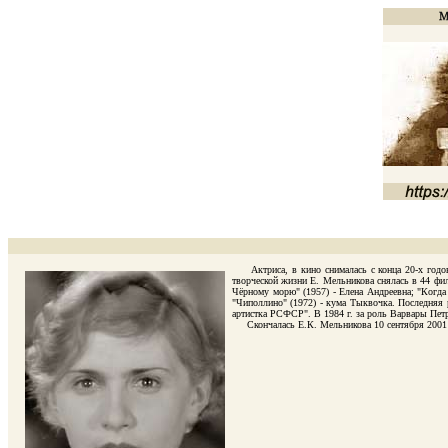
Актриса, в кино снималась с конца 20-х годов,
творческой жизни Е. Мельникова снялась в 44 фил
Чёрному морю" (1957) - Елена Андреевна; "Когда
"Чиполлино" (1972) - кума Тыквочка. Последняя р
артистка РСФСР". В 1984 г. за роль Варвары Пет
Скончалась Е.К. Мельникова 10 сентября 2001 г