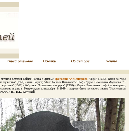
 актрисы остаётся бойкая Раечка в фильме
Григория Александрова
"Цирк" (1936). Всего за годы
ла мужества" (1954) - мать Бориса; "Дело было в Пенькове" (1957) - Дарья Семёновна Морозова; "К
 королева" (1966) - бабушка; "Бриллиантовая рука" (1968) - Марья Николаевна, лифтёрша-дворник;
никова играла в Театре-студии киноактёра. В 1969 г. актрисе было присвоего звание "Заслуженная
и РСФСР им. Н.К. Крупской.