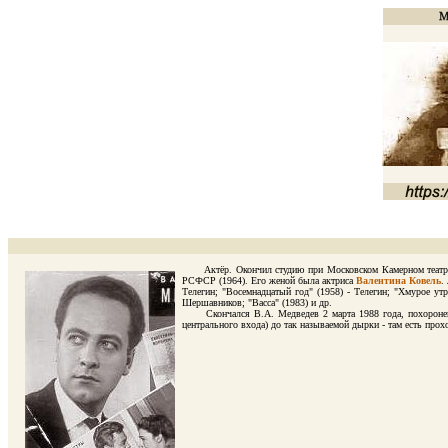
Актёр. Окончил студию при Московском Камерном театре (19
РСФСР (1964). Его женой была актриса
Валентина Ковель
.
Телегин; "Восемнадцатый год" (1958) - Телегин; "Хмурое утр
Шершавников; "Васса" (1983) и др.
Скончался В.А. Медведев 2 марта 1988 года, похоронен в 
центрального входа) до так называемой дырки - там есть прох