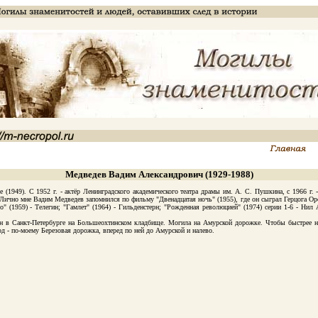
Медведев Вадим Александрович (1929-1988)
49). С 1952 г. - актёр Ленинградского академического театра драмы им. А. С. Пушкина, с 1966 г. 
 Лично мне Вадим Медведев запомнился по фильму "Двенадцатая ночь" (1955), где он сыграл Герцога Ор
о" (1959) - Телегин; "Гамлет" (1964) - Гильденстерн; "Рожденная революцией" (1974) серии 1-6 - Нил
Санкт-Петербурге на Большеохтинском кладбище. Могила на Амурской дорожке. Чтобы быстрее найти
од - по-моему Березовая дорожка, вперед по ней до Амурской и налево.