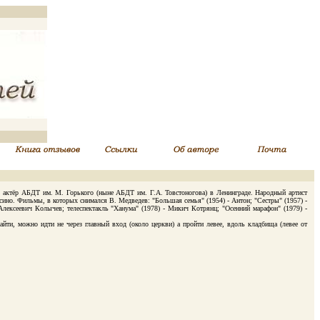
- актёр АБДТ им. М. Горького (ныне АБДТ им. Г.А. Товстоногова) в Ленинграде. Народный артист
сино. Фильмы, в которых снимался В. Медведев: "Большая семья" (1954) - Антон; "Сестры" (1957) -
 Алексеевич Колычев; телеспектакль "Ханума" (1978) - Микич Котрянц; "Осенний марафон" (1979) -
, можно идти не через главный вход (около церкви) а пройти левее, вдоль кладбища (левее от