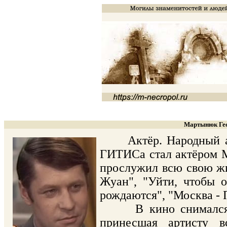
Мартынюк Гео
Актёр. Народный арти
ГИТИСа стал актёром М
прослужил всю свою жиз
Жуан", "Уйти, чтобы о
рождаются", "Москва - 
В кино снимался с н
принесшая артисту в