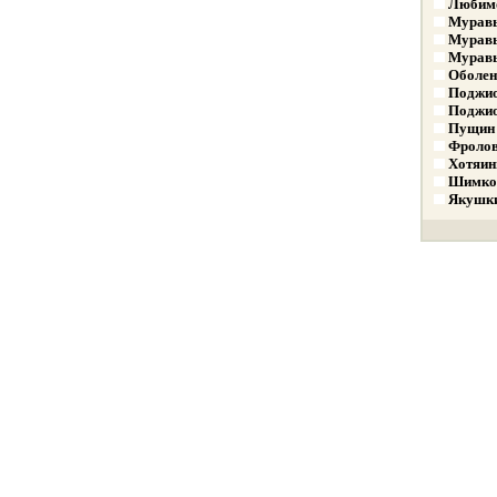
Любимо
Муравь
Муравь
Муравь
Оболен
Поджио
Поджио
Пущин 
Фролов
Хотяин
Шимков
Якушки