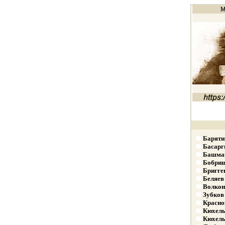
Баряти
Басарг
Башмак
Бобрищ
Бригге
Беляев
Волкон
Зубков
Красно
Кюхель
Кюхель