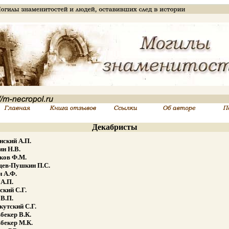
Декабристы
нский А.П.
ин Н.В.
ов Ф.М.
ев-Пушкин П.С.
н А.Ф.
 А.П.
ский С.Г.
 В.П.
кутский С.Г.
бекер В.К.
бекер М.К.