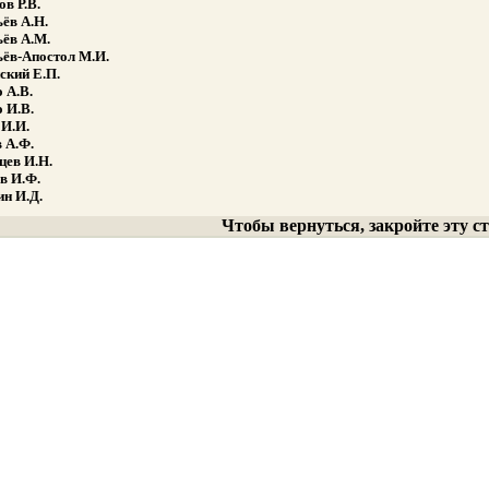
в Р.В.
ёв А.Н.
ёв А.М.
ёв-Апостол М.И.
ский Е.П.
 А.В.
 И.В.
И.И.
 А.Ф.
цев И.Н.
 И.Ф.
н И.Д.
Чтобы вернуться, закройте эту с