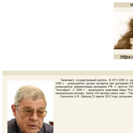
Экономист, государственный деятель. В 1971-1992 гг. зани
1996 г. - руководитель группы экспертов при президенте РФ
руководителя администрации президента РФ. С августа 19
"восьмёрке". С 2000 г. - председатель правления банка "
еженедельную колонку. Автор 150 научных работ, книг - "Эк
Скончался А.Я. Лившиц 25 апреля 2013 года, похоронен в