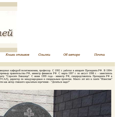
ведовал кафедрой политэкономии, профессор. С 1992 г. работал в аппарате Президента РФ. В 1994-
-премьер правительства РФ, министр финансов РФ. С марта 1997 г. по август 1998 г. - заместитель
редачу "Спросите Лившица". С июня 1999 года - министр РФ, спецпредставитель Президента РФ в
 (РУСАЛ), директор по международным и специальным проектам. Много лет вёл в газете "Известия"
яти как автор ставшего крылатым изречения - "Делиться надо!"