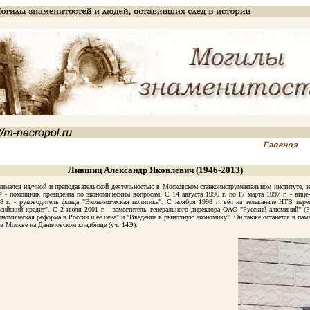
Лившиц Александр Яковлевич (1946-2013)
мался научной и преподавательской деятельностью в Московском станкоинструментальном институте, за
 - помощник президента по экономическим вопросам. С 14 августа 1996 г. по 17 марта 1997 г. - вице
98 г. - руководитель фонда "Экономическая политика". С ноября 1998 г. вёл на телеканале НТВ пе
Российский кредит". С 2 июля 2001 г. - заместитель генерального директора ОАО "Русский алюминий"
ономическая реформа в России и ее цена" и "Введение в рыночную экономику". Он также останется в пам
 Москве на Даниловском кладбище (уч. 14Э).