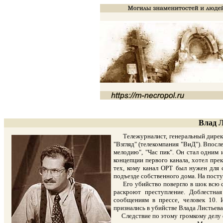
Влад Л
Тележурналист, генеральный директо
"Взгляд" (телекомпания "ВиД"). Впос
мелодию", "Час пик". Он стал одним 
концепции первого канала, хотел пре
тех, кому канал ОРТ был нужен для с
подъезде собственного дома. На посту
Его убийство повергло в шок всю ст
раскроют преступление. Доблестна
сообщениям в прессе, человек 10. 
признались в убийстве Влада Листьева..
Следствие по этому громкому делу фо